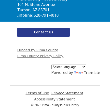
the
101 N. Stone Avenue
Library
Tucson, AZ 85701
Infoline: 520-791-4010
Contact Us
Funded by Pima County
Pima County Privacy Policy
Powered by
Translate
Terms of Use
,
Privacy Statement
,
opens
opens
Accessibility Statement
,
a
a
opens
© 2026 Pima County Public Library
new
new
a