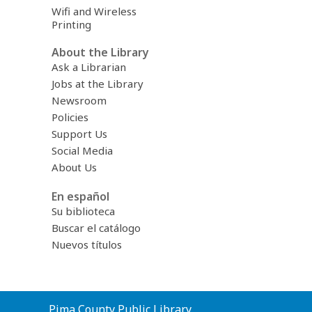
Wifi and Wireless
Printing
About the Library
Ask a Librarian
Jobs at the Library
Newsroom
Policies
Support Us
Social Media
About Us
En español
Su biblioteca
Buscar el catálogo
Nuevos títulos
Contact
Pima County Public Library