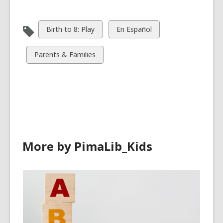
View
View
Birth to 8: Play
En Español
all
all
cards
cards
View
Parents & Families
in
in
all
cards
in
More by PimaLib_Kids