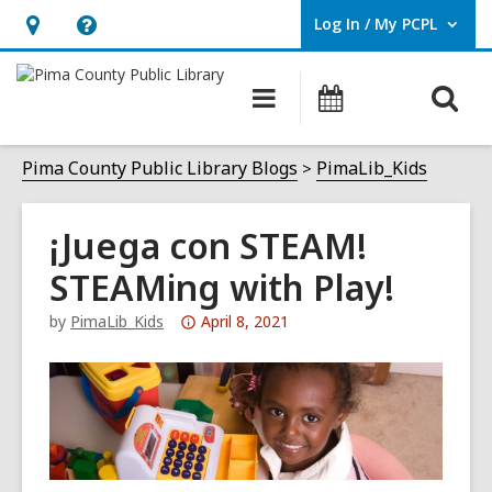
Log In / My PCPL
User Log In / My PCPL.
Hours
Help,
&
opens
O
Main
Events
Location,
an
navigation
s
opens
overlay
f
Pima County Public Library Blogs
PimaLib_Kids
an
overlay
¡Juega con STEAM!
STEAMing with Play!
Attention:
by
PimaLib_Kids
April 8, 2021
This
post
is
over
3
years