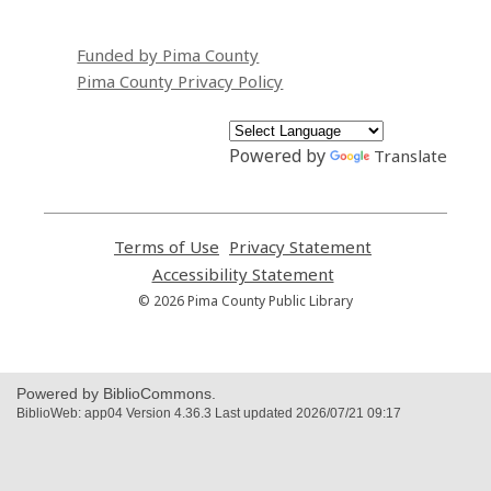
Funded by Pima County
Pima County Privacy Policy
Powered by
Translate
Terms of Use
,
Privacy Statement
,
opens
opens
Accessibility Statement
,
a
a
opens
© 2026 Pima County Public Library
new
new
a
window
window
new
window
Powered by BiblioCommons.
BiblioWeb: app04 Version 4.36.3 Last updated 2026/07/21 09:17