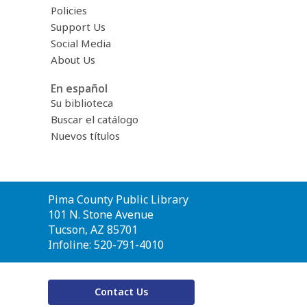
Policies
Support Us
Social Media
About Us
En español
Su biblioteca
Buscar el catálogo
Nuevos títulos
Contact
Pima County Public Library
the
101 N. Stone Avenue
Library
Tucson, AZ 85701
Infoline: 520-791-4010
Contact Us