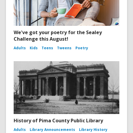
We've got your poetry for the Sealey
Challenge this August!
Adults
Kids
Teens
Tweens
Poetry
History of Pima County Public Library
Adults
Library Announcements
Library History