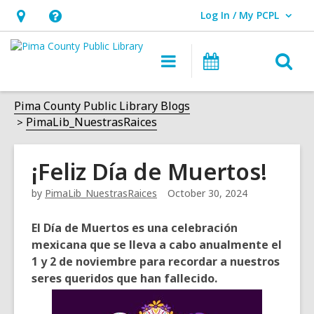
Log In / My PCPL
User Log In / My PCPL.
Hours
Help,
&
opens
O
Main
Events
Location,
an
navigation
s
opens
overlay
f
Pima County Public Library Blogs
an
PimaLib_NuestrasRaices
overlay
¡Feliz Día de Muertos!
by
PimaLib_NuestrasRaices
October 30, 2024
El Día de Muertos es una celebración
mexicana que se lleva a cabo anualmente el
1 y 2 de noviembre para recordar a nuestros
seres queridos que han fallecido.