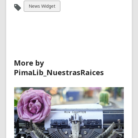
View
News Widget
all
cards
in
More by
PimaLib_NuestrasRaices