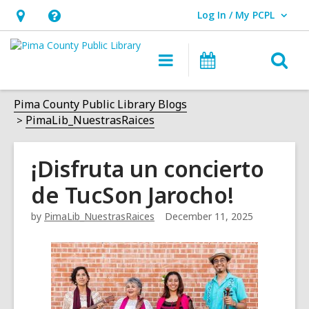
Log In / My PCPL
User Log In / My PCPL.
Hours
Help,
&
opens
O
Main
Events
Location,
an
navigation
s
opens
overlay
f
Pima County Public Library Blogs
an
PimaLib_NuestrasRaices
overlay
¡Disfruta un concierto
de TucSon Jarocho!
by
PimaLib_NuestrasRaices
December 11, 2025