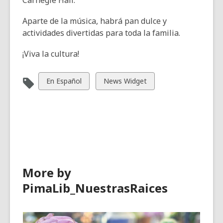
Carnegie Hall.
Aparte de la música, habrá pan dulce y
actividades divertidas para toda la familia.
¡Viva la cultura!
View
View
En Español
News Widget
all
all
cards
cards
in
in
More by
PimaLib_NuestrasRaices