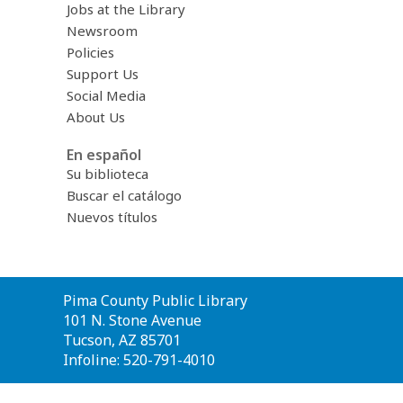
Jobs at the Library
Newsroom
Policies
Support Us
Social Media
About Us
En español
Su biblioteca
Buscar el catálogo
Nuevos títulos
Contact
Pima County Public Library
the
101 N. Stone Avenue
Library
Tucson, AZ 85701
Infoline: 520-791-4010