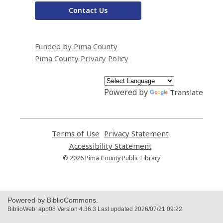
Contact Us
Funded by Pima County
Pima County Privacy Policy
Powered by
Translate
Terms of Use
,
Privacy Statement
,
opens
opens
Accessibility Statement
,
a
a
opens
© 2026 Pima County Public Library
new
new
a
window
window
new
window
Powered by BiblioCommons.
BiblioWeb: app08 Version 4.36.3 Last updated 2026/07/21 09:22