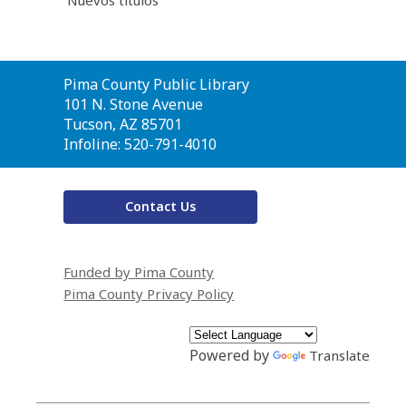
Contact
Pima County Public Library
the
101 N. Stone Avenue
Library
Tucson, AZ 85701
Infoline: 520-791-4010
Contact Us
Funded by Pima County
Pima County Privacy Policy
Powered by
Translate