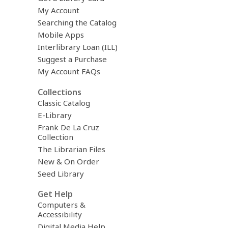
e
My Account
r
Searching the Catalog
y
Mobile Apps
Interlibrary Loan (ILL)
Suggest a Purchase
My Account FAQs
Collections
Classic Catalog
E-Library
Frank De La Cruz
Collection
The Librarian Files
New & On Order
Seed Library
Get Help
Computers &
Accessibility
Digital Media Help