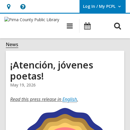
Log In / My PCPL
User Log In / My PCPL.
Hours
Help,
&
opens
O
Main
Events
Location,
an
navigation
s
opens
overlay
f
News
an
overlay
¡Atención, jóvenes
poetas!
May 19, 2026
Read this press release in
English
.