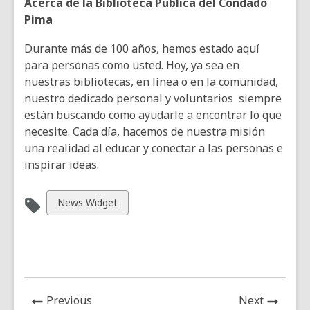
Acerca de la Biblioteca Pública del Condado
Pima
Durante más de 100 años, hemos estado aquí
para personas como usted. Hoy, ya sea en
nuestras bibliotecas, en línea o en la comunidad,
nuestro dedicado personal y voluntarios siempre
están buscando como ayudarle a encontrar lo que
necesite. Cada día, hacemos de nuestra misión
una realidad al educar y conectar a las personas e
inspirar ideas.
View
News Widget
all
cards
in
News
News
Previous
Next